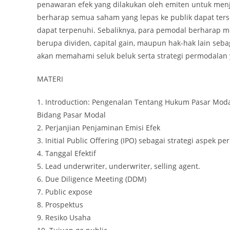
penawaran efek yang dilakukan oleh emiten untuk menj
berharap semua saham yang lepas ke publik dapat ter
dapat terpenuhi. Sebaliknya, para pemodal berharap 
berupa dividen, capital gain, maupun hak-hak lain se
akan memahami seluk beluk serta strategi permodalan
MATERI
1. Introduction: Pengenalan Tentang Hukum Pasar Modal,
Bidang Pasar Modal
2. Perjanjian Penjaminan Emisi Efek
3. Initial Public Offering (IPO) sebagai strategi aspek p
4. Tanggal Efektif
5. Lead underwriter, underwriter, selling agent.
6. Due Diligence Meeting (DDM)
7. Public expose
8. Prospektus
9. Resiko Usaha