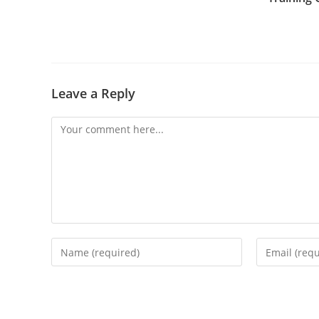
Leave a Reply
Comment
Enter
Enter
your
your
name
email
or
address
username
to