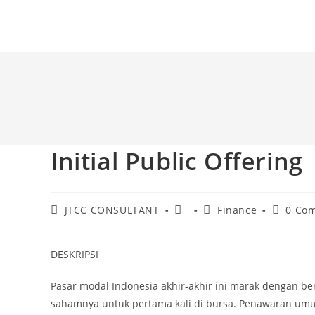
Skip
to
content
Initial Public Offering
Post
Post
Post
Post
JTCC CONSULTANT
Finance
0 Co
author:
published:
category:
comment
DESKRIPSI
Pasar modal Indonesia akhir-akhir ini marak dengan 
sahamnya untuk pertama kali di bursa. Penawaran umum 