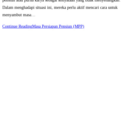
pensiun atau purna karya sebagai kenyataan yang tidak menyenangkan.
Dalam menghadapi situasi ini, mereka perlu aktif mencari cara untuk
menyambut masa…
Continue Reading
Masa Persiapan Pensiun (MPP)