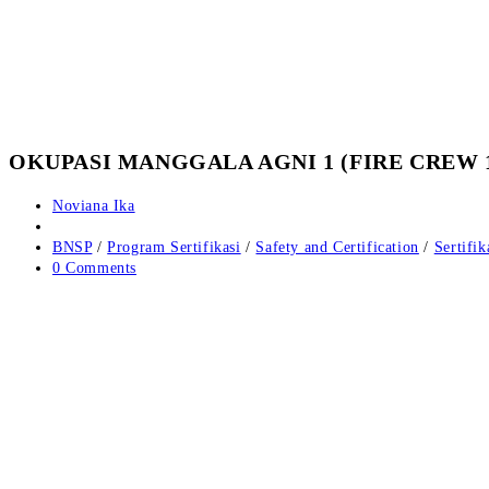
OKUPASI MANGGALA AGNI 1 (FIRE CREW 
Post
Noviana Ika
author:
Post
published:
Post
BNSP
/
Program Sertifikasi
/
Safety and Certification
/
Sertifi
category:
Post
0 Comments
comments: