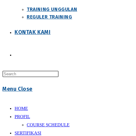
TRAINING UNGGULAN
REGULER TRAINING
KONTAK KAMI
Toggle
Press
website
Escape
Menu
Close
to
close
search
the
HOME
search
PROFIL
panel.
COURSE SCHEDULE
SERTIFIKASI