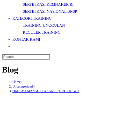
SERTIFIKASI KEMNAKER RI
SERTIFIKASI NASIONAL BNSP
KATEGORI TRAINING
TRAINING UNGGULAN
REGULER TRAINING
KONTAK KAMI
Toggle
website
Search
search
this
Blog
website
Home
>
Uncategorized
>
OKUPASI MANGGALA AGNI 1 (FIRE CREW 1)