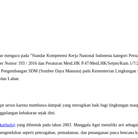
but mengacu pada “Standar Kompetensi Kerja Nasional Indonesia kategori Per
ker Nomor 193 / 2016 dan Peraturan MenLHK P.47/MenLHK/Setjen/Kum.1/7/2
dangi Pengembangan SDM (Sumber Daya Manusia) pada Kementerian Lingkungan
 dan Lahan.
t serius karena membawa dampak yang merugikan baik bagi lingkungan maupu
ggulangan kebakaran sejak dini.
karhutla)
yang dibentuk pada tahun 2003. Manggala Agni memiliki arti sebag
k pengendalian seperti pencegahan, pemadaman, dan penanganan pasca bencana