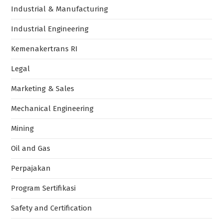
Industrial & Manufacturing
Industrial Engineering
Kemenakertrans RI
Legal
Marketing & Sales
Mechanical Engineering
Mining
Oil and Gas
Perpajakan
Program Sertifikasi
Safety and Certification