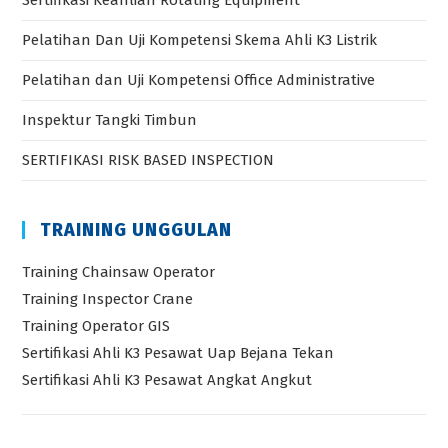
Sertifikasi Keahlian Rotating Equipment
Pelatihan Dan Uji Kompetensi Skema Ahli K3 Listrik
Pelatihan dan Uji Kompetensi Office Administrative
Inspektur Tangki Timbun
SERTIFIKASI RISK BASED INSPECTION
TRAINING UNGGULAN
Training Chainsaw Operator
Training Inspector Crane
Training Operator GIS
Sertifikasi Ahli K3 Pesawat Uap Bejana Tekan
Sertifikasi Ahli K3 Pesawat Angkat Angkut