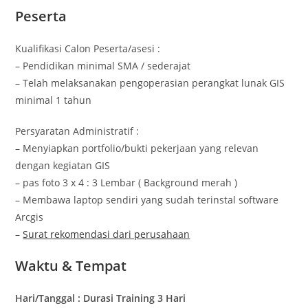
Peserta
Kualifikasi Calon Peserta/asesi :
– Pendidikan minimal SMA / sederajat
– Telah melaksanakan pengoperasian perangkat lunak GIS
minimal 1 tahun
Persyaratan Administratif :
– Menyiapkan portfolio/bukti pekerjaan yang relevan
dengan kegiatan GIS
– pas foto 3 x 4 : 3 Lembar ( Background merah )
– Membawa laptop sendiri yang sudah terinstal software
Arcgis
–
Surat rekomendasi dari perusahaan
Waktu & Tempat
Hari/Tanggal : Durasi Training 3 Hari