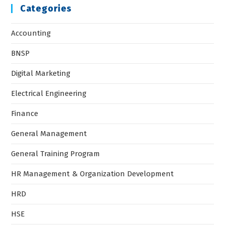
Categories
Accounting
BNSP
Digital Marketing
Electrical Engineering
Finance
General Management
General Training Program
HR Management & Organization Development
HRD
HSE