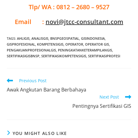
Tlp/ WA : 0812 – 2680 – 9527
Email :
novi@jtcc-consultant.com
TAGS
:
AHLIGIS
,
ANALISGIS
,
BNSPGEOSPATIAL
,
GISINDONESIA
,
GISPROFESIONAL
,
KOMPETENSIGIS
,
OPERATOR
,
OPERATOR GIS
,
PENGAKUANPROFESIONALGIS
,
PENINGKATANKETERAMPILANGIS
,
SERTIFIKASIGISBNSP
,
SERTIFIKASIKOMPETENSIGIS
,
SERTIFIKASIPROFESI
Read
Previous Post
more
Awak Angkutan Barang Berbahaya
articles
Next Post
Pentingnya Sertifikasi GIS
YOU MIGHT ALSO LIKE