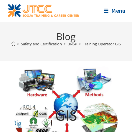
Skip
Menu
to
content
Blog
>
Safety and Certification
>
BNSP
>
Training Operator GIS