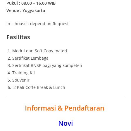
Pukul : 08.00 – 16.00 WIB
Venue : Yogyakarta
In – house : depend on Request
Fasilitas
Modul dan Soft Copy materi
Sertifikat Lembaga
Sertifikat BNSP bagi yang kompeten
Training Kit
Souvenir
2 Kali Coffe Break & Lunch
Informasi & Pendaftaran
Novi