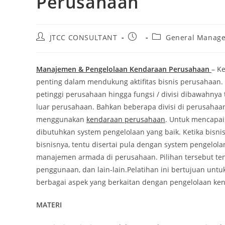
Perusahaan
Post
Post
Post
JTCC CONSULTANT
General Manag
author:
published:
category:
Manajemen & Pengelolaan Kendaraan Perusahaan
– K
penting dalam mendukung aktifitas bisnis perusahaan.
petinggi perusahaan hingga fungsi / divisi dibawahnya 
luar perusahaan. Bahkan beberapa divisi di perusahaan
menggunakan
kendaraan perusahaan
. Untuk mencapai
dibutuhkan system pengelolaan yang baik. Ketika bisni
bisnisnya, tentu disertai pula dengan system pengelol
manajemen armada di perusahaan. Pilihan tersebut ten
penggunaan, dan lain-lain.Pelatihan ini bertujuan u
berbagai aspek yang berkaitan dengan pengelolaan ke
MATERI