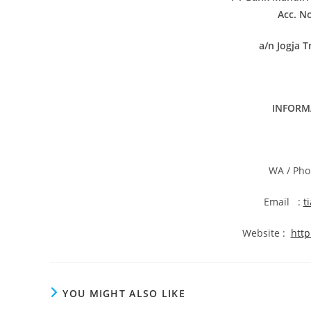
Acc. N
a/n Jogja T
INFORM
WA / Pho
Email :
t
Website :
http
YOU MIGHT ALSO LIKE