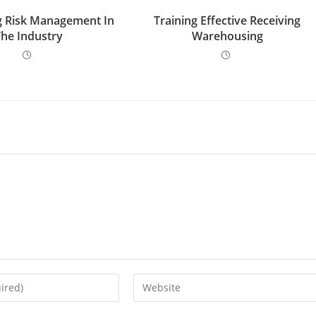
g Risk Management In
Training Effective Receiving
The Industry
Warehousing
Enter
your