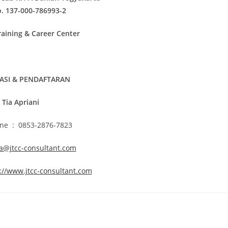
o. 137-000-786993-2
raining & Career Center
ASI & PENDAFTARAN
Tia Apriani
ne : 0853-2876-7823
ia@jtcc-consultant.com
://www.jtcc-consultant.com