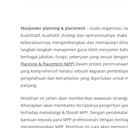
author:
published:
category:
Manpower planning & placement
– Suatu organisasi, t
kuantitatif, kualitatif, strategi dan operasionalnya, 
keberadaannya, mengembangkan dan memajukan dimasa 
langkah-langkah manajemen guna lebih menjamin bahwa
berbagai jabatan, fungsi, pekerjaan yang sesuai deng
Planning & Placement (MPP)
.Dalam proses perencanaa
yang komprehensif melalui sebuah kegiatan pembelaja
pengetahuan dan ketrampilan yang diperlukan untuk 
panjang.
Pelatihan ini selain akan memberikan wawasan strategi
diharapkan akan membantu terciptanya pengertian ya
terhadap metodologi & filosofi MPP. Dengan pendekat
bantuan kepada para MPP professionals dengan berb
mengembangkan MPP. Pelatihan ini juga akan memperjelas