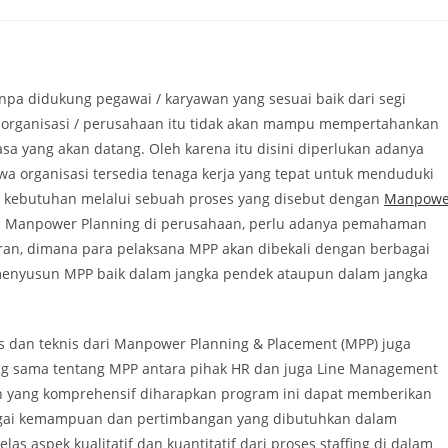
comments:
anpa didukung pegawai / karyawan yang sesuai baik dari segi
maka organisasi / perusahaan itu tidak akan mampu mempertahankan
yang akan datang. Oleh karena itu disini diperlukan adanya
 organisasi tersedia tenaga kerja yang tepat untuk menduduki
an kebutuhan melalui sebuah proses yang disebut dengan
Manpowe
n Manpower Planning di perusahaan, perlu adanya pemahaman
ran, dimana para pelaksana MPP akan dibekali dengan berbagai
menyusun MPP baik dalam jangka pendek ataupun dalam jangka
s dan teknis dari Manpower Planning & Placement (MPP) juga
ng sama tentang MPP antara pihak HR dan juga Line Management
an yang komprehensif diharapkan program ini dapat memberikan
agai kemampuan dan pertimbangan yang dibutuhkan dalam
 aspek kualitatif dan kuantitatif dari proses staffing di dalam