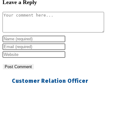
Leave a Reply
Comment
Enter
your
Enter
name
your
Enter
or
email
your
username
address
website
to
to
URL
Customer Relation Officer
comment
comment
(optional)