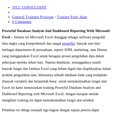
Post
JTCC CONSULTANT
author:
Post
published:
Post
General Training Program
/
Traning Pasti Jalan
category:
Post
0 Comments
comments:
Powerful Database Analysis And Dashboard Reporting With Microsoft
Excel –
Selama ini Microsoft Excel dianggap sebagai software pengolah
data angka yang komprehensif dan sangat
powerful
; banyak
user
dari
berbagai departemen di perusahaan, seperti SDM, marketing, atau Humas
yang menggunakan Excel untuk beragam proses pengolahan data dalam
pekerjaan mereka sehari-hari. Namun demikian, sesungguhnya masih
banyak fungsi dan fasilitas Excel yang belum digali dan diaplikasikan dalam
praktek pengolahan data, khususnya sebuah database bank yang kompleks
(banyak variabel) dan berjumlah besar. untuk memaksimalkan fungsi dari
Excel ini kami menawarkan training Powerful Database Analysis and
Dashboard Reporting with Microsoft Excel, dengan harapan setelah
mengikuti training ini dapat memaksimalkan fungsi alat tersebut.
Pelatihan ini dibagi menjadi tiga bagian dengan tujuan peserta dapat