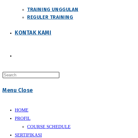
TRAINING UNGGULAN
REGULER TRAINING
KONTAK KAMI
Toggle
Press
website
Escape
Menu
Close
to
close
search
the
HOME
search
PROFIL
panel.
COURSE SCHEDULE
SERTIFIKASI