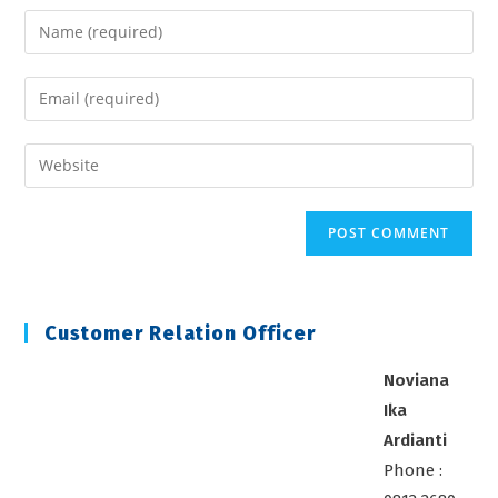
Enter
your
name
Enter
or
your
username
email
Enter
to
address
your
comment
to
website
comment
URL
(optional)
Customer Relation Officer
Noviana
Ika
Ardianti
Phone :