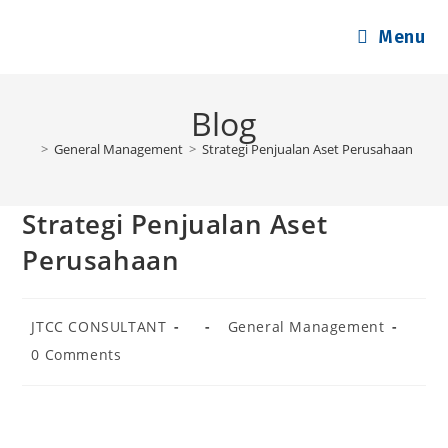
Skip
Menu
to
content
Blog
>
General Management
>
Strategi Penjualan Aset Perusahaan
Strategi Penjualan Aset
Perusahaan
Post
Post
Post
JTCC CONSULTANT
General Management
author:
published:
category:
Post
0 Comments
comments: