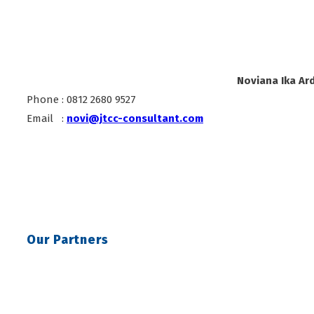
Noviana Ika Ard
Phone : 0812 2680 9527
Email :
novi@jtcc-consultant.com
Our Partners