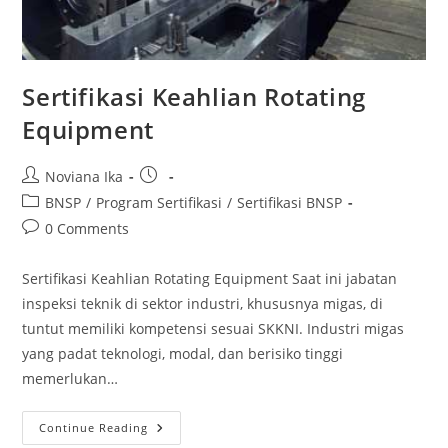
Sertifikasi Keahlian Rotating
Equipment
Post
Post
Noviana Ika
author:
published:
Post
BNSP
/
Program Sertifikasi
/
Sertifikasi BNSP
category:
Post
0 Comments
comments:
Sertifikasi Keahlian Rotating Equipment Saat ini jabatan
inspeksi teknik di sektor industri, khususnya migas, di
tuntut memiliki kompetensi sesuai SKKNI. Industri migas
yang padat teknologi, modal, dan berisiko tinggi
memerlukan…
Sertifikasi
Continue Reading
Keahlian