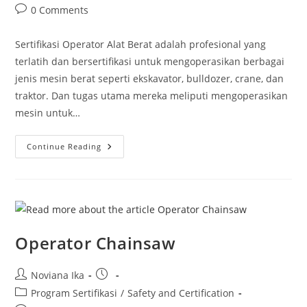
category:
Post
0 Comments
comments:
Sertifikasi Operator Alat Berat adalah profesional yang
terlatih dan bersertifikasi untuk mengoperasikan berbagai
jenis mesin berat seperti ekskavator, bulldozer, crane, dan
traktor. Dan tugas utama mereka meliputi mengoperasikan
mesin untuk…
Sertifikasi
Continue Reading
Operator
Alat
Berat
Operator Chainsaw
Post
Post
Noviana Ika
author:
published:
Post
Program Sertifikasi
/
Safety and Certification
category: