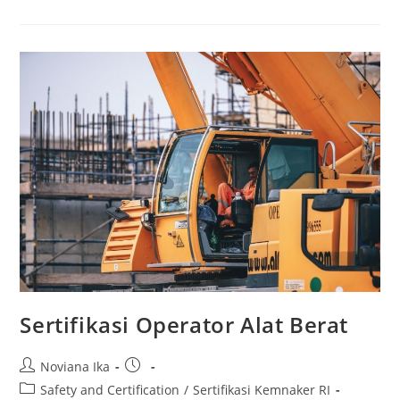
Rotating
Equipment
Sertifikasi Operator Alat Berat
Post
Post
Noviana Ika
author:
published:
Post
Safety and Certification
/
Sertifikasi Kemnaker RI