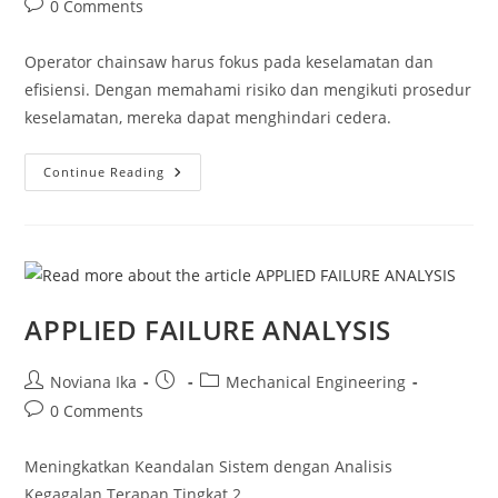
Post
0 Comments
comments:
Operator chainsaw harus fokus pada keselamatan dan
efisiensi. Dengan memahami risiko dan mengikuti prosedur
keselamatan, mereka dapat menghindari cedera.
Operator
Continue Reading
Chainsaw
APPLIED FAILURE ANALYSIS
Post
Post
Post
Noviana Ika
Mechanical Engineering
author:
published:
category:
Post
0 Comments
comments:
Meningkatkan Keandalan Sistem dengan Analisis
Kegagalan Terapan Tingkat 2.