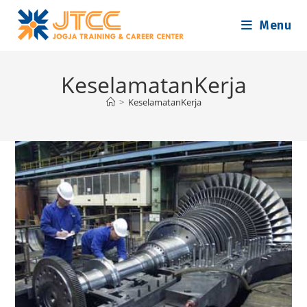
Skip
Menu
to
content
KeselamatanKerja
>
KeselamatanKerja