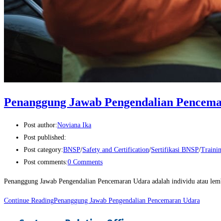
Penanggung Jawab Pengendalian Pencem
Post author:
Noviana Ika
Post published:
Post category:
BNSP
/
Safety and Certification
/
Sertifikasi BNSP
/
Traini
Post comments:
0 Comments
Penanggung Jawab Pengendalian Pencemaran Udara adalah individu atau lem
Continue Reading
Penanggung Jawab Pengendalian Pencemaran Udara