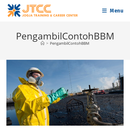
Skip
Menu
to
content
PengambilContohBBM
>
PengambilContohBBM