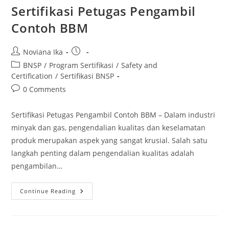
Sertifikasi Petugas Pengambil
Contoh BBM
Post
Post
Noviana Ika
author:
published:
Post
BNSP
/
Program Sertifikasi
/
Safety and
category:
Certification
/
Sertifikasi BNSP
Post
0 Comments
comments:
Sertifikasi Petugas Pengambil Contoh BBM – Dalam industri
minyak dan gas, pengendalian kualitas dan keselamatan
produk merupakan aspek yang sangat krusial. Salah satu
langkah penting dalam pengendalian kualitas adalah
pengambilan…
Sertifikasi
Continue Reading
Petugas
Pengambil
Contoh
BBM