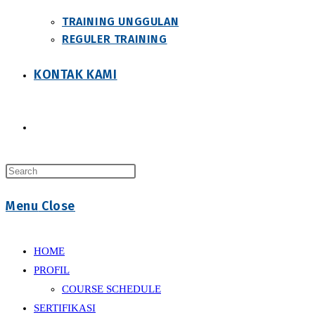
TRAINING UNGGULAN
REGULER TRAINING
KONTAK KAMI
Toggle
Press
website
Escape
Menu
Close
to
close
search
the
HOME
search
PROFIL
panel.
COURSE SCHEDULE
SERTIFIKASI