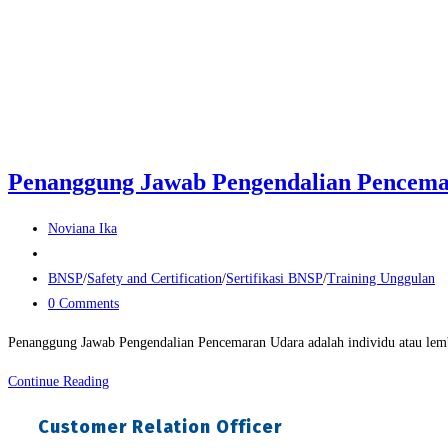
Penanggung Jawab Pengendalian Pencem
Post
Noviana Ika
author:
Post
published:
Post
BNSP
/
Safety and Certification
/
Sertifikasi BNSP
/
Training Unggulan
category:
Post
0 Comments
comments:
Penanggung Jawab Pengendalian Pencemaran Udara adalah individu atau lem
Penanggung
Continue Reading
Jawab
Customer Relation Officer
Pengendalian