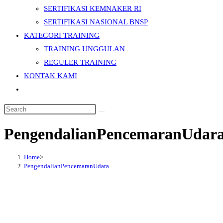
SERTIFIKASI KEMNAKER RI
SERTIFIKASI NASIONAL BNSP
KATEGORI TRAINING
TRAINING UNGGULAN
REGULER TRAINING
KONTAK KAMI
Toggle
website
Search
search
this
PengendalianPencemaranUdar
website
Home
>
PengendalianPencemaranUdara