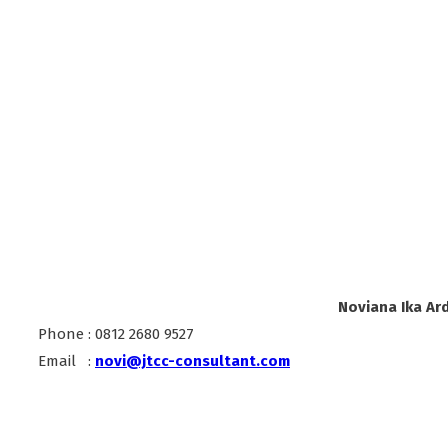
Pencemaran
Udara
Noviana Ika Ard
Phone : 0812 2680 9527
Email :
novi@jtcc-consultant.com