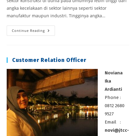
sektor konstruksi di dunia pada umumnya lebih tinggi dari
angka kecelakaan di sektor lainnya seperti sektor
manufaktur maupun industri. Tingginya angka…
Pelatihan
Continue Reading
Ahli
K3
Konstruksi
Customer Relation Officer
Noviana
Ika
Ardianti
Phone :
0812 2680
9527
Email :
novi@jtcc-