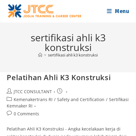
Skip
Menu
to
content
sertifikasi ahli k3
konstruksi
>
sertifikasi ahli k3 konstruksi
Pelatihan Ahli K3 Konstruksi
Post
Post
JTCC CONSULTANT
author:
published:
Post
Kemenakertrans RI
/
Safety and Certification
/
Sertifikasi
category:
Kemnaker RI
Post
0 Comments
comments:
Pelatihan Ahli K3 Konstruksi - Angka kecelakaan kerja di