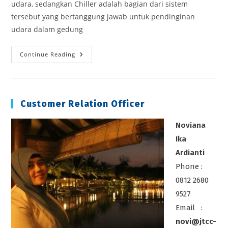
udara, sedangkan Chiller adalah bagian dari sistem
tersebut yang bertanggung jawab untuk pendinginan
udara dalam gedung
Peran
Continue Reading
Vital
Teknisi
Tata
Udara
Sentral
Chiller
Customer Relation Officer
Noviana
Ika
Ardianti
Phone :
0812 2680
9527
Email :
novi@jtcc-