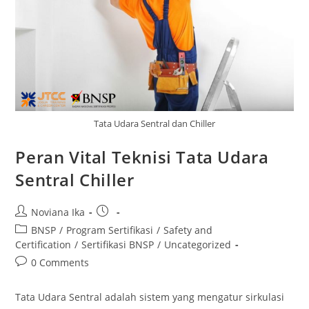
Tata Udara Sentral dan Chiller
Peran Vital Teknisi Tata Udara
Sentral Chiller
Post
Post
Noviana Ika
author:
published:
Post
BNSP
/
Program Sertifikasi
/
Safety and
category:
Certification
/
Sertifikasi BNSP
/
Uncategorized
Post
0 Comments
comments:
Tata Udara Sentral adalah sistem yang mengatur sirkulasi