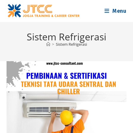
Skip
Menu
to
content
Sistem Refrigerasi
>
Sistem Refrigerasi