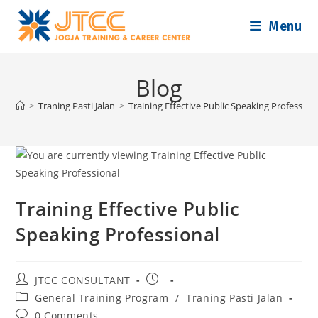
Skip
Menu
to
content
Blog
>
Traning Pasti Jalan
>
Training Effective Public Speaking Profession
Training Effective Public
Speaking Professional
Post
Post
JTCC CONSULTANT
author:
published:
Post
General Training Program
/
Traning Pasti Jalan
category:
Post
0 Comments