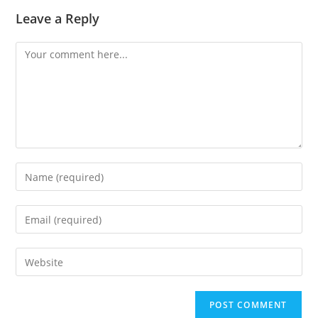
Leave a Reply
Comment
Enter
your
name
Enter
or
your
username
email
Enter
to
address
your
comment
to
website
comment
URL