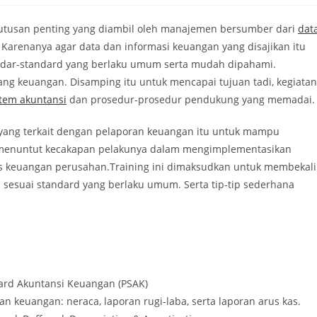
utusan penting yang diambil oleh manajemen bersumber dari
dat
. Karenanya agar data dan informasi keuangan yang disajikan itu
andar-standard yang berlaku umum serta mudah dipahami.
ng keuangan. Disamping itu untuk mencapai tujuan tadi, kegiatan
tem akuntansi
dan prosedur-prosedur pendukung yang memadai.
 yang terkait dengan pelaporan keuangan itu untuk mampu
 menuntut kecakapan pelakunya dalam mengimplementasikan
as keuangan perusahan.Training ini dimaksudkan untuk membekali
sesuai standard yang berlaku umum. Serta tip-tip sederhana
ard Akuntansi Keuangan (PSAK)
n keuangan: neraca, laporan rugi-laba, serta laporan arus kas.