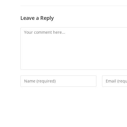
Leave a Reply
Comment
Enter
Enter
your
your
name
email
or
address
username
to
to
comment
comment