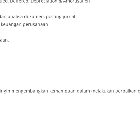
ued, Deffered, Depreciation & Amortisation
an analisa dokumen, posting jurnal.
n keuangan perusahaan
aan.
ang ingin mengembangkan kemampuan dalam melakukan perbaikan d