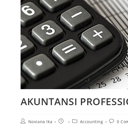
AKUNTANSI PROFESSI
Post
Post
Post
Post
Noviana Ika
Accounting
0 Co
author:
published:
category:
comment