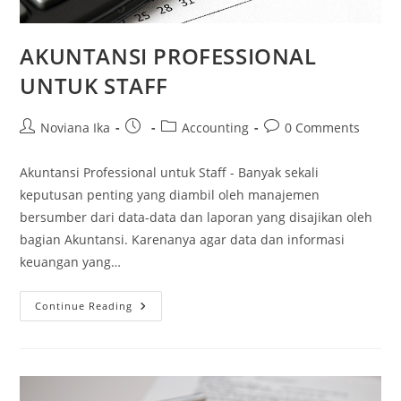
AKUNTANSI PROFESSIONAL
UNTUK STAFF
Post
Post
Post
Post
Noviana Ika
Accounting
0 Comments
author:
published:
category:
comments:
Akuntansi Professional untuk Staff - Banyak sekali
keputusan penting yang diambil oleh manajemen
bersumber dari data-data dan laporan yang disajikan oleh
bagian Akuntansi. Karenanya agar data dan informasi
keuangan yang…
AKUNTANSI
Continue Reading
PROFESSIONAL
UNTUK
STAFF