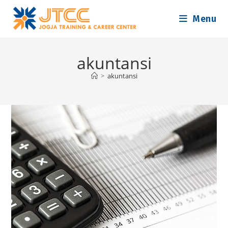
Skip
Menu
to
content
akuntansi
>
akuntansi