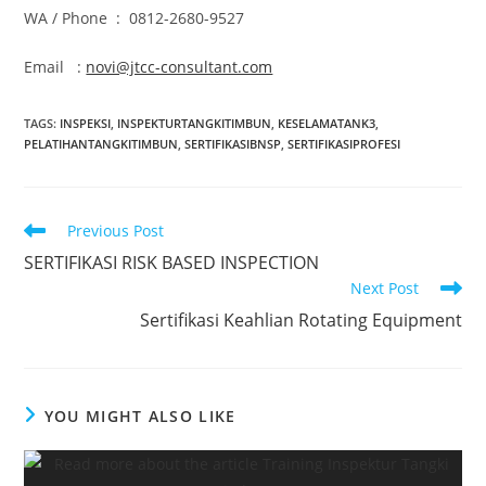
WA / Phone : 0812-2680-9527
Email :
novi@jtcc-consultant.com
TAGS
:
INSPEKSI
,
INSPEKTURTANGKITIMBUN
,
KESELAMATANK3
,
PELATIHANTANGKITIMBUN
,
SERTIFIKASIBNSP
,
SERTIFIKASIPROFESI
Read
Previous Post
more
SERTIFIKASI RISK BASED INSPECTION
articles
Next Post
Sertifikasi Keahlian Rotating Equipment
YOU MIGHT ALSO LIKE