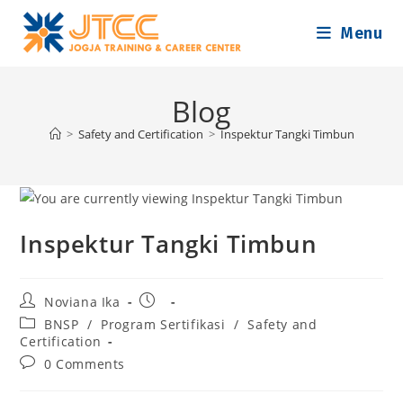
Skip
Menu
to
content
Blog
>
Safety and Certification
>
Inspektur Tangki Timbun
Inspektur Tangki Timbun
Post
Post
Noviana Ika
author:
published:
Post
BNSP
/
Program Sertifikasi
/
Safety and
category:
Certification
Post
0 Comments
comments: