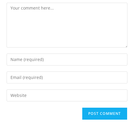
Comment
Enter
your
name
Enter
or
your
username
email
Enter
to
address
your
comment
to
website
comment
URL
(optional)