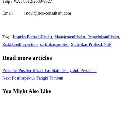
Telp / WA : 0812-2680-9527
Email : novi@jtcc-consultant.com
Tags
:
InspeksiBerbasisRisiko
,
ManajemenRisiko
,
PengelolaanRisiko
,
RiskBasedInspection
,
sertifikasiprofesi
,
SertifikasiProfesiBNSP
Read more articles
Previous Post
Sertifikasi Fasilitator Penyuluh Pertanian
Next Post
Inspektur Tangki Timbun
You Might Also Like