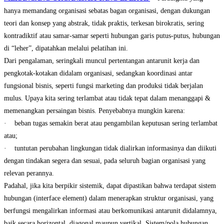
hanya memandang organisasi sebatas bagan organisasi, dengan dukungan
teori dan konsep yang abstrak, tidak praktis, terkesan birokratis, sering
kontradiktif atau samar-samar seperti hubungan garis putus-putus, hubungan
di “leher”, dipatahkan melalui pelatihan ini.
Dari pengalaman, seringkali muncul pertentangan antarunit kerja dan
pengkotak-kotakan didalam organisasi, sedangkan koordinasi antar
fungsional bisnis, seperti fungsi marketing dan produksi tidak berjalan
mulus. Upaya kita sering terlambat atau tidak tepat dalam menanggapi &
memenangkan persaingan bisnis. Penyebabnya mungkin karena:
· beban tugas semakin berat atau pengambilan keputusan sering terlambat
atau;
· tuntutan perubahan lingkungan tidak dialirkan informasinya dan diikuti
dengan tindakan segera dan sesuai, pada seluruh bagian organisasi yang
relevan perannya.
Padahal, jika kita berpikir sistemik, dapat dipastikan bahwa terdapat sistem
hubungan (interface element) dalam menerapkan struktur organisasi, yang
berfungsi mengalirkan informasi atau berkomunikasi antarunit didalamnya,
baik secara horizontal, diagonal maupun vertikal. Sistem/pola hubungan