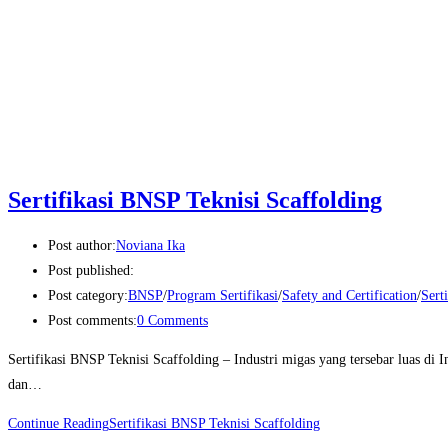
Sertifikasi BNSP Teknisi Scaffolding
Post author:
Noviana Ika
Post published:
Post category:
BNSP
/
Program Sertifikasi
/
Safety and Certification
/
Sert
Post comments:
0 Comments
Sertifikasi BNSP Teknisi Scaffolding – Industri migas yang tersebar luas d
dan…
Continue Reading
Sertifikasi BNSP Teknisi Scaffolding