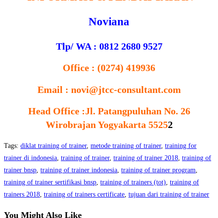
Noviana
Tlp/ WA : 0812 2680 9527
Office : (0274) 419936
Email : novi@jtcc-consultant.com
Head Office :
Jl. Patangpuluhan No. 26
Wirobrajan Yogyakarta 5525
2
Tags
:
diklat training of trainer
,
metode training of trainer
,
training for
trainer di indonesia
,
training of trainer
,
training of trainer 2018
,
training of
trainer bnsp
,
training of trainer indonesia
,
training of trainer program
,
training of trainer sertifikasi bnsp
,
training of trainers (tot)
,
training of
trainers 2018
,
training of trainers certificate
,
tujuan dari training of trainer
You Might Also Like