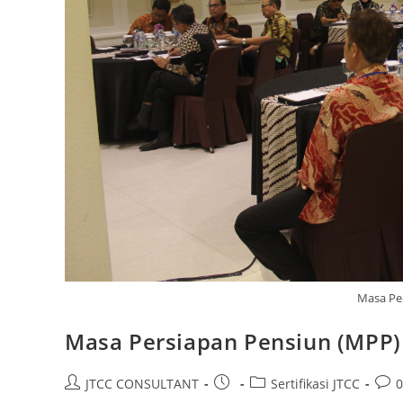
Masa Pe
Masa Persiapan Pensiun (MPP)
Post
Post
Post
Post
JTCC CONSULTANT
Sertifikasi JTCC
author:
published:
category:
com