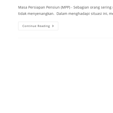
Masa Persiapan Pensiun (MPP) - Sebagian orang serin
tidak menyenangkan. Dalam menghadapi situasi ini, m
Masa
Continue Reading
Persiapan
Pensiun
(MPP)